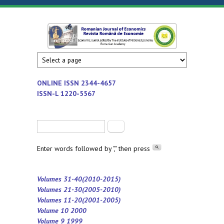
Skip to main content
Romanian
Economic
journal
Journal of
edited by
Institute
Economics
ONLINE ISSN
2344-4657
of
ISSN-L 1220-5567
National
Economy
Search form
Search
-
Romanian
Enter words followed by "," then press
Academy
Volumes 31-40(2010-2015)
Volumes 21-30(2005-2010)
Volumes 11-20(2001-2005)
Volume 10 2000
Volume 9 1999